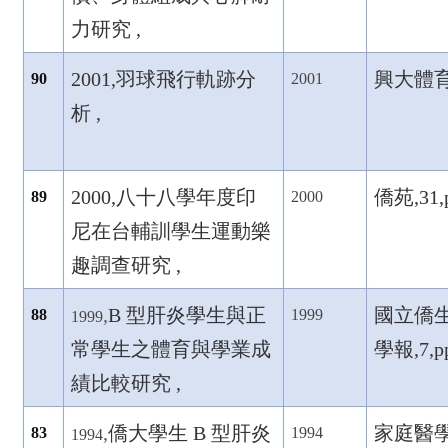
力研究 ,
2001,
羽球飛行軌跡分
興大體育,5
90
2001
析 ,
2000,
八十八學年度印
僑苑,31,p
89
2000
尼在台輔訓學生運動樂
趣調查研究 ,
,
B
型肝炎學生與正
國立僑
88
1999
1999
常學生之體育與學業成
學報,7,pp
績比較研究 ,
,
僑大學生 B
型肝炎
家庭醫
83
1994
1994