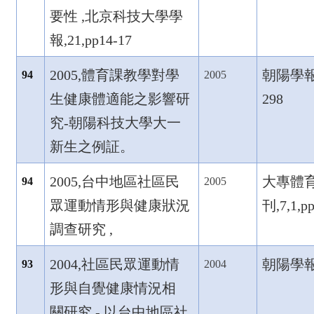
要性 ,
北京科技大學學
報,21,pp14-17
2005,
體育課教學對學
朝陽學報,1
94
2005
生健康體適能之影響研
298
究-
朝陽科技大學大一
新生之例証。
2005,
台中地區社區民
大專體
94
2005
眾運動情形與健康狀況
刊,7,1,p
調查研究 ,
2004,
社區民眾運動情
朝陽學報,9
93
2004
形與自覺健康情況相
關研究 -
以台中地區社