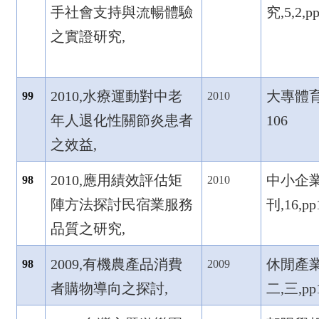
手社會支持與流暢體驗
究,5,2,p
之實證研究,
2010,
水療運動對中老
大專體育,1
99
2010
年人退化性關節炎患者
106
之效益,
2010,
應用績效評估矩
中小企
98
2010
陣方法探討民宿業服務
刊,16,pp
品質之研究,
2009,
有機農產品消費
休閒產業
98
2009
者購物導向之探討,
二,
三,pp