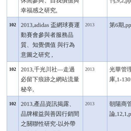
休閒參與、自我價值與
刊,9,2,p
幸福感之研究,
2013,adidas
盃網球賽運
第6
期,pp
102
2013
動賽會參與者服務品
質、知覺價值
與行為
意圖之研究 ,
2013,
千光川社—
走過
光華管
102
2013
必留下痕跡之網站流量
庫,1-130
秘辛,
2013,
產品資訊揭露、
朝陽商
102
2013
品牌權益與善因行銷間
論,12,1,
之關聯性研究-
以外帶