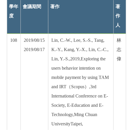
學年
會議期間
著作
著
度
作
人
108
2019/08/15
Lin, C.-W., Lee, S.-S., Tang,
林
2019/08/17
K.-Y., Kang, Y.-X., Lin, C.-C.,
志
Lin, Y.-S.,2019,Exploring the
偉
users behavior intention on
mobile payment by using TAM
and IRT（Scopus）,3rd
International Conference on E-
Society, E-Education and E-
Technology,Ming Chuan
UniversityTaipei,