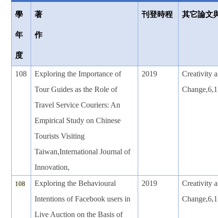
學
著
刊登時程
其它論文
年
作
度
108
Exploring the Importance of
2019
Creativity 
Tour Guides as the Role of
Change,6,1
Travel Service Couriers: An
Empirical Study on Chinese
Tourists Visiting
Taiwan,International Journal of
Innovation,
Exploring the Behavioural
2019
Creativity 
108
Intentions of Facebook users in
Change,6,1
Live Auction on the Basis of