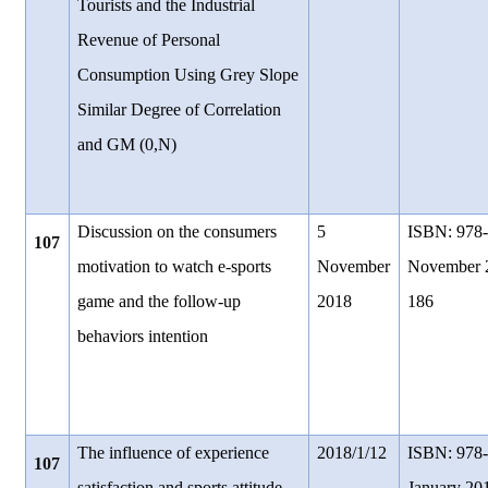
Tourists and the Industrial
Revenue of Personal
Consumption Using Grey Slope
Similar Degree of Correlation
and GM (0,N)
Discussion on the consumers
5
ISBN: 978-
107
motivation to watch e-sports
November
November 2
game and the follow-up
2018
186
behaviors intention
The influence of experience
2018/1/12
ISBN: 978-
107
satisfaction and sports attitude
January 20