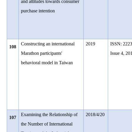
and attitudes towards consumer
purchase intention
Constructing an international
2019
ISSN: 2223
108
Marathon participants'
Issue 4, 20
behavioral model in Taiwan
Examining the Relationship of
2018/4/20
107
the Number of International