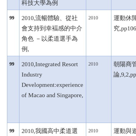
科技大學為例
2010,
流暢體驗、從社
運動休
99
2010
會支持到幸褔感的中介
究,pp106
角色
－以柔道選手為
例,
2010,Integrated Resort
朝陽商
99
2010
Industry
論,9,2,p
Development:experience
of Macao and Singapore,
2010,
我國高中柔道選
運動與
99
2010