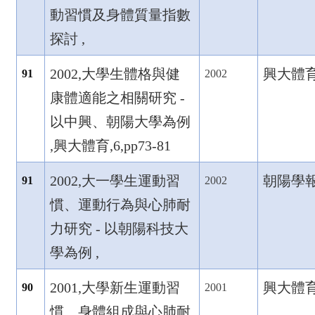
動習慣及身體質量指數
探討 ,
2002,
大學生體格與健
興大體育,6
91
2002
康體適能之相關研究 -
以中興、朝陽大學為例
,
興大體育,6,pp73-81
2002,
大一學生運動習
朝陽學報,7
91
2002
慣、運動行為與心肺耐
力研究 -
以朝陽科技大
學為例 ,
2001,
大學新生運動習
興大體育,5
90
2001
慣、身體組成與心肺耐