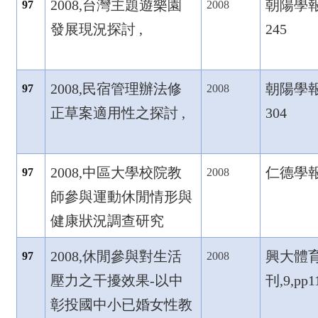
2008,
台灣主題遊樂園
朝陽學報,1
97
2008
發展現況探討
,
245
2008,
民宿管理辦法修
朝陽學報,1
97
2008
正草案適用性之探討 ,
304
2008,
中區大學校院教
仁德學報,6
97
2008
師參與運動休閒情形與
健康狀況調查研究
2008,
休閒參與對生活
興大體
97
2008
壓力之干擾效果-
以中
刊,9,pp1
彰投國中小已婚女性教