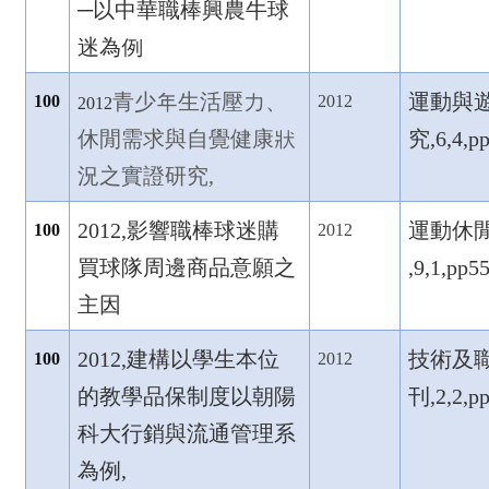
─
以中華職棒興農牛球
迷為例
青少年生活壓力、
運動與
100
2012
2012
休閒需求與自覺健康狀
究,6,4,p
況之實證研究,
2012,
影響職棒球迷購
運動休
100
2012
買球隊周邊商品意願之
,9,1,pp5
主因
2012,
建構以學生本位
技術及
100
2012
的教學品保制度以朝陽
刊,2,2,p
科大行銷與流通管理系
為例,