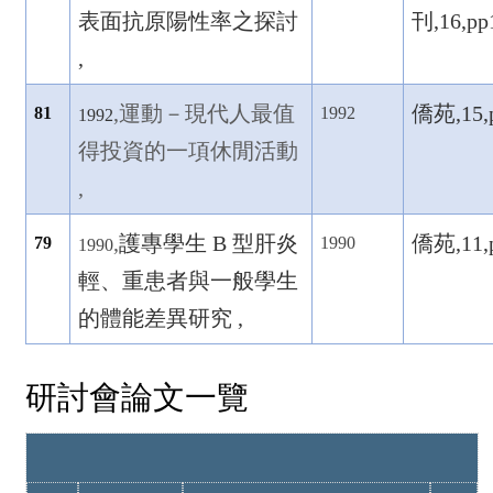
表面抗原陽性率之探討
刊,16,pp
,
,
運動－現代人最值
僑苑,15,p
81
1992
1992
得投資的一項休閒活動
,
,
護專學生 B
型肝炎
僑苑,11,p
79
1990
1990
輕、重患者與一般學生
的體能差異研究 ,
研討會論文一覽