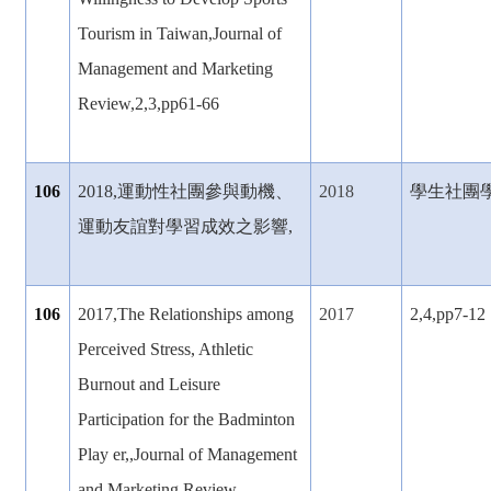
Tourism in Taiwan,Journal of
Management and Marketing
Review,2,3,pp61-66
106
2018,
運動性社團參與動機、
2018
學生社團學刊,
運動友誼對學習成效之影響,
106
2017,The Relationships among
2017
2,4,pp7-12
Perceived Stress, Athletic
Burnout and Leisure
Participation for the Badminton
Play er,,Journal of Management
and Marketing Review,