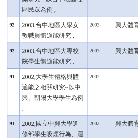
區民眾為例 ,
2003,
台中地區大學女
興大體育,7
92
2003
教職員體適能研究 ,
2003,
台中地區大專校
興大體育,7
92
2003
院學生體適能研究 ,
2002,
大學生體格與體
91
2002
適能之相關研究~
以中
興、朝陽大學學生為例
,
2002,
國立中興大學進
興大體育,6
91
2002
修部學生吸煙行為、運