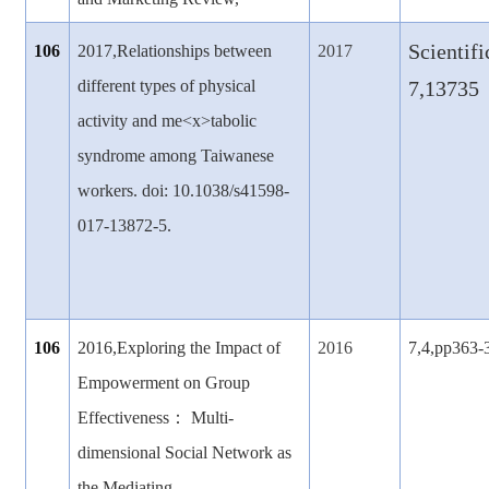
Scientifi
106
2017,Relationships between
2017
different types of physical
7,13735
activity and me<x>tabolic
syndrome among Taiwanese
workers. doi: 10.1038/s41598-
017-13872-5.
106
2016,Exploring the Impact of
2016
7,4,pp363-
Empowerment on Group
Effectiveness
： Multi-
dimensional Social Network as
the Mediating