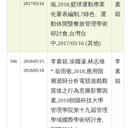
2017/05/16
瑜,2018,
籃球運動專業
素
化量表編制,7
綠色、運
箱
動休閒暨餐旅管理學術
研討會,
台灣台
中,2017/05/16 (
其他)
李素箱.
涂國濠.
林志偉
李
106
2018/05/15
2018/05/18
*.
翁雨敬,2018,
應用階
素
層迴歸分析電競遊戲觀
箱
賞後之行為意圖影響因
素,2018
朝陽科技大學
管理學院第十九屆管理
學域國際學術研討會,