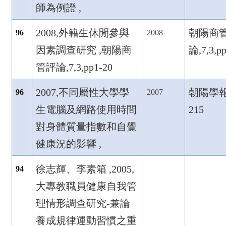
師為例證 ,
2008,
外籍生休閒參與
朝陽商
96
2008
因素調查研究 ,
朝陽商
論,7,3,p
管評論,7,3,pp1-20
2007,
不同屬性大學學
朝陽學報,1
96
2007
生電腦及網路使用時間
215
對身體質量指數和自覺
健康況的影響 ,
徐志輝、李素箱 ,2005,
94
大專教職員健康自我管
理情形調查研究-
兼論
養成規律運動習慣之重