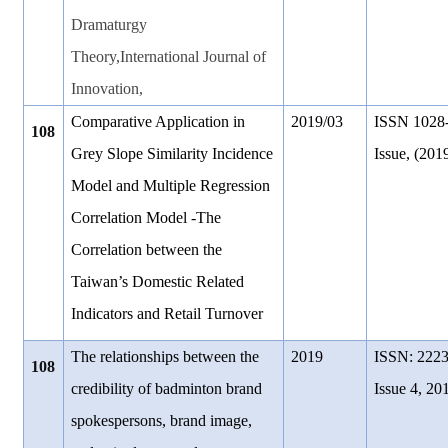
Dramaturgy
Theory,International Journal of
Innovation,
Comparative Application in
2019/03
ISSN 1028-
108
Grey Slope Similarity Incidence
Issue, (201
Model and Multiple Regression
Correlation Model -The
Correlation between the
Taiwan
’
s Domestic Related
Indicators and Retail Turnover
The relationships between the
2019
ISSN: 2223
108
credibility of badminton brand
Issue 4, 20
spokespersons, brand image,